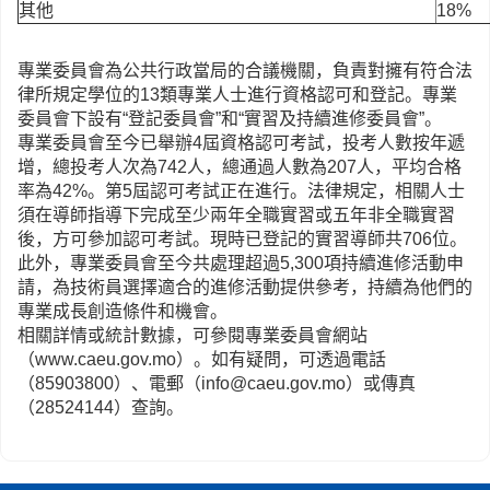
其他
18%
專業委員會為公共行政當局的合議機關，負責對擁有符合法
律所規定學位的13類專業人士進行資格認可和登記。專業
委員會下設有“登記委員會”和“實習及持續進修委員會”。
專業委員會至今已舉辦4屆資格認可考試，投考人數按年遞
增，總投考人次為742人，總通過人數為207人，平均合格
率為42%。第5屆認可考試正在進行。法律規定，相關人士
須在導師指導下完成至少兩年全職實習或五年非全職實習
後，方可參加認可考試。現時已登記的實習導師共706位。
此外，專業委員會至今共處理超過5,300項持續進修活動申
請，為技術員選擇適合的進修活動提供參考，持續為他們的
專業成長創造條件和機會。
相關詳情或統計數據，可參閱專業委員會網站
（www.caeu.gov.mo）。如有疑問，可透過電話
（85903800）、電郵（info@caeu.gov.mo）或傳真
（28524144）查詢。