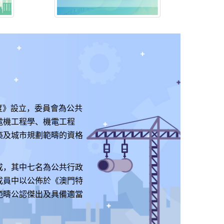
制度》設立，委員會為公共
電機工程學、機電工程
築及城市規劃範疇的資格
成，其中七名為公共行政
成員中以公佈於《澳門特
範疇公認傑出及具備適當