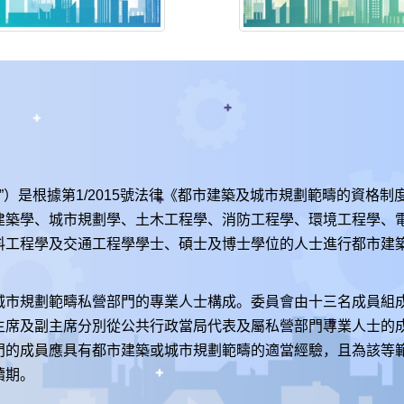
”）是根據第1/2015號法律《都市建築及城市規劃範疇的資格
建築學、城市規劃學、土木工程學、消防工程學、環境工程學、
料工程學及交通工程學學士、碩士及博士學位的人士進行都市建
城市規劃範疇私營部門的專業人士構成。委員會由十三名成員組
主席及副主席分別從公共行政當局代表及屬私營部門專業人士的
門的成員應具有都市建築或城市規劃範疇的適當經驗，且為該等
續期。