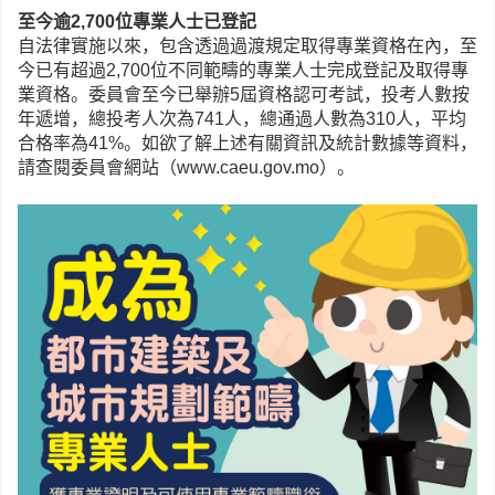
至今逾2,700
位專業人士已登記
自法律實施以來，包含透過過渡規定取得專業資格在內，至
今已有超過2,700位不同範疇的專業人士完成登記及取得專
業資格。委員會至今已舉辦5屆資格認可考試，投考人數按
年遞增，總投考人次為741人，總通過人數為310人，平均
合格率為41%。如欲了解上述有關資訊及統計數據等資料，
請查閱委員會網站（www.caeu.gov.mo）。