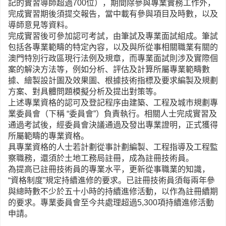
記的實習導師超過700位），期間除參與專業實務工作外，
完成實習期後須提交報告，當中載有參與項目及時數，以及
導師意見等資料。
完成實習後可參加認可考試，由筆試及專業面試組成。筆試
包括各專業範疇的特定內容，以及與所從事相關職業有關的
澳門特別行政區現行法例及規章，而專業面試則涉及實際個
案的解決方法等，例如分析、評估及計算所屬專業範疇數
據、繪製設計圖及效果圖、根據技術指標及要求編製及規劃
方案、對具體問題模擬分析及提出對策等。
上述專業資格的認可及登記程序由建築、工程及城市規劃專
業委員會（下稱 “委員會”）負責執行。相關人士完成實習及
通過考試後，經委員會決議通過及發出專業證明，正式獲得
所屬範疇的專業資格。
具專業資格的人士若計劃從事計劃編製、工程指導及工程監
察職務，還須於土地工務局註冊，成為註冊技術員。
為提高已註冊技術員的專業水平，更新從事職業的知識，
“資格制度”規定持續進修的要求。已註冊技術員須每兩年參
與總時數不少於五十小時的持續進修活動，以作為註冊續期
的要求。專業委員會至今共處理超過5,300項持續進修活動
申請。