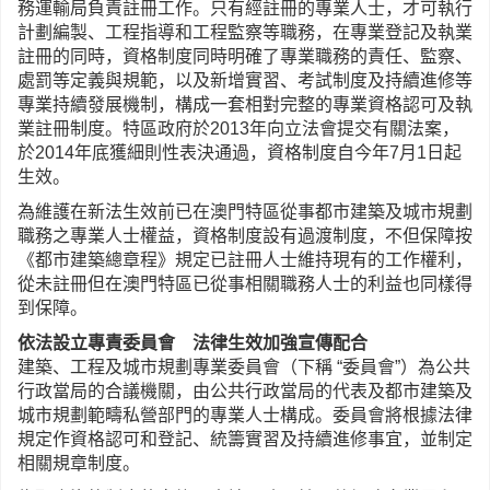
務運輸局負責註冊工作。只有經註冊的專業人士，才可執行
計劃編製、工程指導和工程監察等職務，在專業登記及執業
註冊的同時，資格制度同時明確了專業職務的責任、監察、
處罰等定義與規範，以及新增實習、考試制度及持續進修等
專業持續發展機制，構成一套相對完整的專業資格認可及執
業註冊制度。特區政府於2013年向立法會提交有關法案，
於2014年底獲細則性表決通過，資格制度自今年7月1日起
生效。
為維護在新法生效前已在澳門特區從事都市建築及城市規劃
職務之專業人士權益，資格制度設有過渡制度，不但保障按
《都市建築總章程》規定已註冊人士維持現有的工作權利，
從未註冊但在澳門特區已從事相關職務人士的利益也同樣得
到保障。
依法設立專責委員會 法律生效加強宣傳配合
建築、工程及城市規劃專業委員會（下稱 “委員會”）為公共
行政當局的合議機關，由公共行政當局的代表及都市建築及
城市規劃範疇私營部門的專業人士構成。委員會將根據法律
規定作資格認可和登記、統籌實習及持續進修事宜，並制定
相關規章制度。