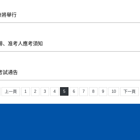
分將舉行
安排、准考人應考須知
考試通告
上一頁
1
2
3
4
5
6
7
8
9
10
下一頁